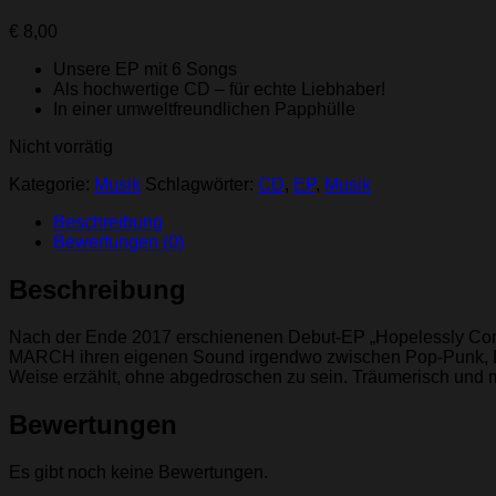
€
8,00
Unsere EP mit 6 Songs
Als hochwertige CD – für echte Liebhaber!
In einer umweltfreundlichen Papphülle
Nicht vorrätig
Kategorie:
Musik
Schlagwörter:
CD
,
EP
,
Musik
Beschreibung
Bewertungen (0)
Beschreibung
Nach der Ende 2017 erschienenen Debut-EP „Hopelessly Confid
MARCH ihren eigenen Sound irgendwo zwischen Pop-Punk, Emo
Weise erzählt, ohne abgedroschen zu sein. Träumerisch und 
Bewertungen
Es gibt noch keine Bewertungen.