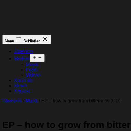
Menü
Schließen
Über uns
Menü
Medien
öffnen
Musik
Fotos
Videos
Konzerte
Merch
Kontakt
Startseite
/
Musik
/ EP – how to grow from bitterness (CD)
EP – how to grow from bitte