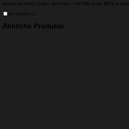
warum wir deine Daten speichern, wirf bitte einen Blick in uns
Ich stimme zu
Ähnliche Produkte