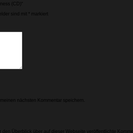
rness (CD)“
elder sind mit
*
markiert
r meinen nächsten Kommentar speichern.
 den Überblick über auf dieser Webseite veröffentlichte Kommen