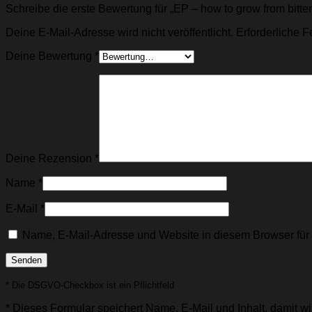
Schreibe die erste Bewertung für „EP – how to grow from bitte
Deine E-Mail-Adresse wird nicht veröffentlicht.
Erforderliche F
Deine Bewertung
*
Deine Rezension
*
Name
*
E-Mail
*
Name, E-Mail-Adresse und Website in diesem Browser fü
* Die DSGVO-Checkbox ist ein Pflichtfeld
*
Dieses Formular speichert Name, E-Mail und Inhalt, damit wir