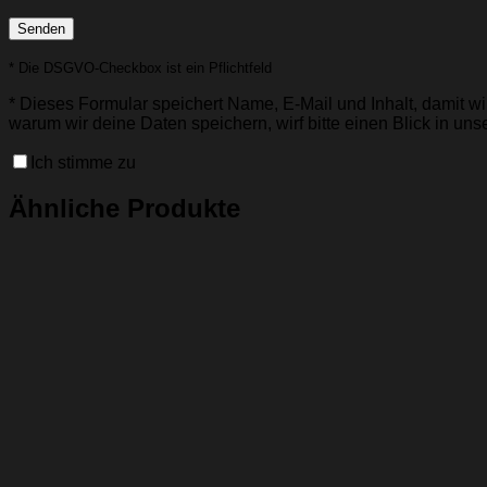
* Die DSGVO-Checkbox ist ein Pflichtfeld
*
Dieses Formular speichert Name, E-Mail und Inhalt, damit wir
warum wir deine Daten speichern, wirf bitte einen Blick in uns
Ich stimme zu
Ähnliche Produkte