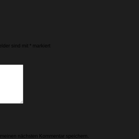
elder sind mit
*
markiert
r meinen nächsten Kommentar speichern.