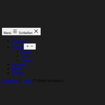
Menü
Schließen
Über uns
Menü
Medien
öffnen
Musik
Fotos
Videos
Konzerte
Merch
Kontakt
Startseite
/
T-Shirt
/ T-Shört (schwarz)