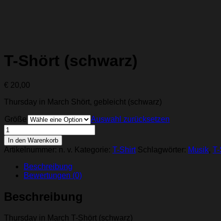
T-Shört (schwarz)
€
20,00
Thursday in March Shört, gebleicht (schwarz)
Größe
Auswahl zurücksetzen
T-
Shört
In den Warenkorb
(schwarz)
Artikelnummer:
n. v.
Kategorie:
T-Shirt
Schlagwörter:
Musik
,
T-
Menge
Beschreibung
Bewertungen (0)
Beschreibung
Thursday in March T-Shört (schwarz)