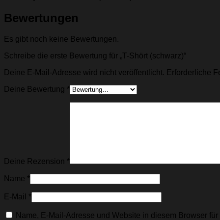
Bewertungen
Es gibt noch keine Bewertungen.
Schreibe die erste Bewertung für „T-Shört (schwarz)“
Deine E-Mail-Adresse wird nicht veröffentlicht.
Erforderliche F
Deine Bewertung
*
Deine Rezension
*
Name
*
E-Mail
*
Name, E-Mail-Adresse und Website in diesem Browser fü