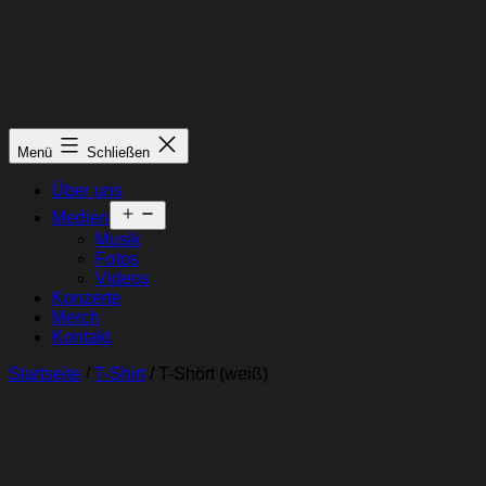
Menü
Schließen
Über uns
Menü
Medien
öffnen
Musik
Fotos
Videos
Konzerte
Merch
Kontakt
Startseite
/
T-Shirt
/ T-Shört (weiß)