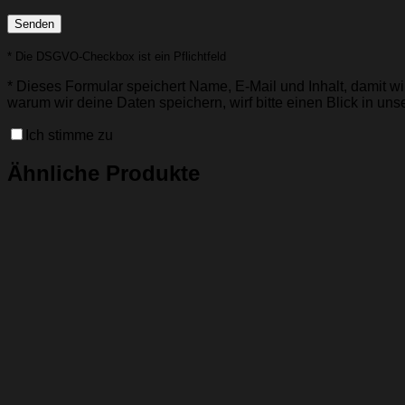
* Die DSGVO-Checkbox ist ein Pflichtfeld
*
Dieses Formular speichert Name, E-Mail und Inhalt, damit wir
warum wir deine Daten speichern, wirf bitte einen Blick in uns
Ich stimme zu
Ähnliche Produkte