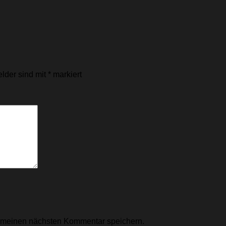
elder sind mit
*
markiert
r meinen nächsten Kommentar speichern.