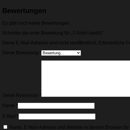
Bewertungen
Es gibt noch keine Bewertungen.
Schreibe die erste Bewertung für „T-Shört (weiß)“
Deine E-Mail-Adresse wird nicht veröffentlicht.
Erforderliche F
Deine Bewertung
*
Deine Rezension
*
Name
*
E-Mail
*
Name, E-Mail-Adresse und Website in diesem Browser fü