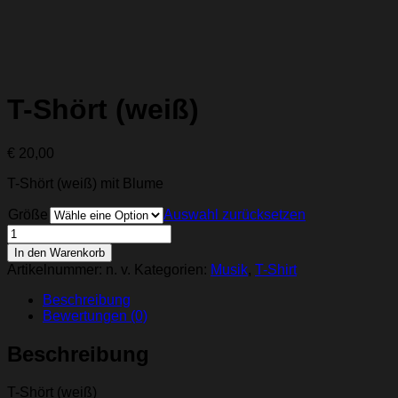
T-Shört (weiß)
€
20,00
T-Shört (weiß) mit Blume
Größe
Auswahl zurücksetzen
T-
Shört
In den Warenkorb
(weiß)
Artikelnummer:
n. v.
Kategorien:
Musik
,
T-Shirt
Menge
Beschreibung
Bewertungen (0)
Beschreibung
T-Shört (weiß)